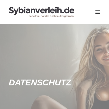
HOME
SYBIAN
KUNDENBERICHTE
KONTAKT
BUCHUNGSANFRAGE
DATENSCHUTZ
SEARCH