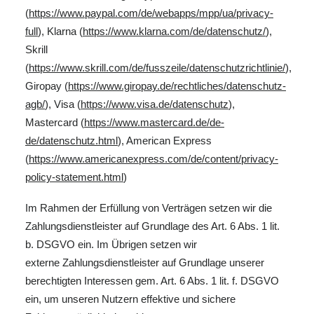
(
https://www.paypal.com/de/webapps/mpp/ua/privacy-
full
), Klarna (
https://www.klarna.com/de/datenschutz/
),
Skrill
(
https://www.skrill.com/de/fusszeile/datenschutzrichtlinie/
),
Giropay (
https://www.giropay.de/rechtliches/datenschutz-
agb/
), Visa (
https://www.visa.de/datenschutz
),
Mastercard (
https://www.mastercard.de/de-
de/datenschutz.html
), American Express
(
https://www.americanexpress.com/de/content/privacy-
policy-statement.html
)
Im Rahmen der Erfüllung von Verträgen setzen wir die
Zahlungsdienstleister auf Grundlage des Art. 6 Abs. 1 lit.
b. DSGVO ein. Im Übrigen setzen wir
externe Zahlungsdienstleister auf Grundlage unserer
berechtigten Interessen gem. Art. 6 Abs. 1 lit. f. DSGVO
ein, um unseren Nutzern effektive und sichere